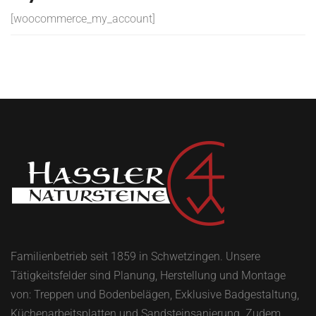
[woocommerce_my_account]
Familienbetrieb seit 1859 in Schwetzingen. Unsere
Tätigkeitsfelder sind Planung, Herstellung und Montage
von: Treppen und Bodenbelägen, Exklusive Badgestaltung,
Küchenarbeitsplatten und Sandsteinsanierung. Zudem