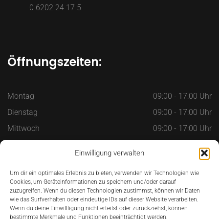
0 6202 24 17 5
Öffnungszeiten:
Montag
09:00 - 17:00 Uhr
Dienstag
09:00 - 17:00 Uhr
Mittwoch
09:00 - 17:00 Uhr
Donnerstag
09:00 - 17:00 Uhr
Einwilligung verwalten
Freitag
09:00 - 17:00 Uhr
Um dir ein optimales Erlebnis zu bieten, verwenden wir Technologien wie
Samstag
09:00 - 12:00 Uhr
Cookies, um Geräteinformationen zu speichern und/oder darauf
zuzugreifen. Wenn du diesen Technologien zustimmst, können wir Daten
Sonntag
Geschlossen
wie das Surfverhalten oder eindeutige IDs auf dieser Website verarbeiten.
Wenn du deine Einwillligung nicht erteilst oder zurückziehst, können
bestimmte Merkmale und Funktionen beeinträchtigt werden.