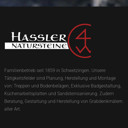
Familienbetrieb seit 1859 in Schwetzingen. Unsere
Tätigkeitsfelder sind Planung, Herstellung und Montage
von: Treppen und Bodenbelägen, Exklusive Badgestaltung,
Küchenarbeitsplatten und Sandsteinsanierung. Zudem
Beratung, Gestaltung und Herstellung von Grabdenkmälern
aller Art.